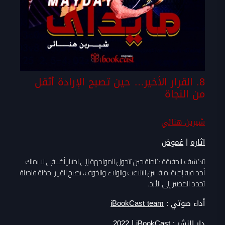
8. القرار الأخير… حين تصبح الإرادة أثقل
من النجاة
شيرين هنائي
|
اثاره
غموض
تتكشف الحقيقة كاملة حين تتحول المواجهة إلى اختبار أخلاقي لا يملك
أحد فيه إجابة آمنة. بين التلاعب والولاء والخوف، يصبح القرار لحظة فاصلة
تحدد المصير إلى الأبد.
أداء صوتي :
iBookCast team
|
دار النشر :
iBookCast
2022