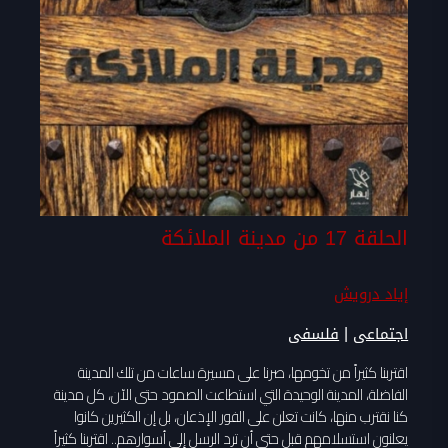
الحلقة 17 من مدينة الملائكة
إياد درويش
|
اجتماعى
فلسفى
اقتربنا كثيراً من تخومها، صرنا على مسيرة ساعات من تلك المدينة
الفاضلة، المدينة الوحيدة التي استطاعت الصمود حتى الآن، كل مدينة
كنا نقترب منها، كانت تعلن على الفور الإذعان، بل إن الكثيرين كانوا
يعلنون استسلامهم قبل حتى أن ترد الرسل إلى أسوارهم.. اقتربنا كثيراً