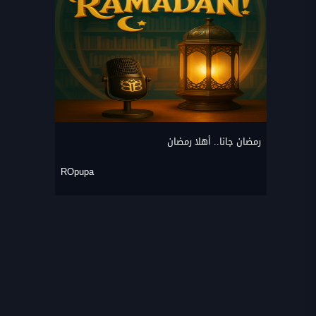
رمضان جانا.. أهلا رمضان
ROpupa