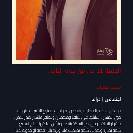
الحلقة 11 من من جوة الناس
محمد هشام
|
اجتماعى
دراما
جوا كل واحد فينا حكايات وقصص وحواديت ممنوع الاقتراب منها او
حتي اللمس .. شايلنها علي كتافنا ومتحملين وبنعافر علشان نقدر نكمل
مشوار الحياة .. وفي نص السكة بنتعب وبنيأس ساعتها بنحتاج نسمع
كلمة تصبرنا وتهدينا ، كلمة تطبطب علينا وتريح بالنا ، قصة او حدوته تدينا