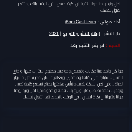
امل وترد روحنا جوانا وتقولنا ان بكرة احسن .. في الوقت بالتحديد تقدر
تقول لنفسك
أداء صوتي :
iBookCast team
|
دار النشر :
إبهار للنشر والتوزيع
2021
التقيم :
لم يتم التقيم بعد
جوا كل واحد فينا حكايات وقصص وحواديت ممنوع الاقتراب منها او حتي
اللمس .. شايلنها علي كتافنا ومتحملين وبنعافر علشان نقدر نكمل مشوار
الحياة .. وفي نص السكة بنتعب وبنيأس ساعتها بنحتاج نسمع كلمة تصبرنا
وتهدينا ، كلمة تطبطب علينا وتريح بالنا ، قصة او حدوته تدينا امل وترد روحنا
جوانا وتقولنا ان بكرة احسن .. في الوقت بالتحديد تقدر تقول لنفسك