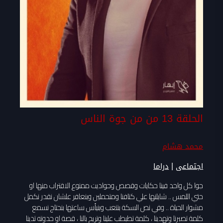
الحلقة 13 من من جوة الناس
محمد هشام
|
اجتماعى
دراما
جوا كل واحد فينا حكايات وقصص وحواديت ممنوع الاقتراب منها او
حتي اللمس .. شايلنها علي كتافنا ومتحملين وبنعافر علشان نقدر نكمل
مشوار الحياة .. وفي نص السكة بنتعب وبنيأس ساعتها بنحتاج نسمع
كلمة تصبرنا وتهدينا ، كلمة تطبطب علينا وتريح بالنا ، قصة او حدوته تدينا