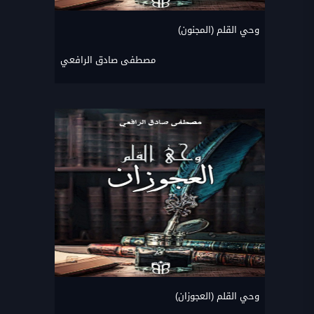
وحي القلم (المجنون)
مصطفى صادق الرافعي
وحي القلم (العجوزان)