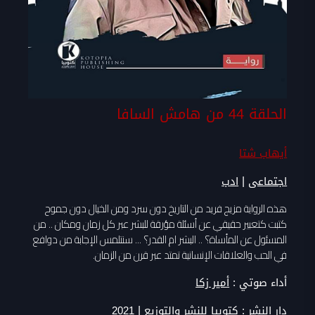
الحلقة 44 من هامش السافا
أيهاب شتا
|
اجتماعى
ادب
هذه الرواية مزيج فريد من التاريخ دون سرد ومن الخيال دون جموح
كتبت كتعبير حقيقي عن أسئلة مؤرقة للبشر عبر كل زمان ومكان .. من
المسئول عن المأساة؟ .. البشر ام القدر؟ ... سنتلمس الإجابة من دوافع
في الحب والعلاقات الإنسانية تمتد عبر قرن من الزمان.
أداء صوتي :
أمير زكا
|
دار النشر :
كتوبيا للنشر والتوزيع
2021