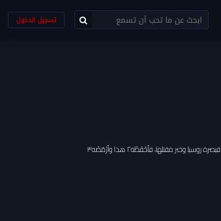
تسجيل الدخول
إن في دار المجانين بمدينة ليون بفرنسا نابغة كنابغة القرن العشرين، ذُكِرَت أمامه قيصرة روسيا وخبر مقتلها، فأحْفَظَه٢ هذا وأرْمَضَه٣