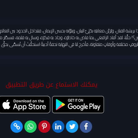
فنان، ويُزيِّن معانيَه بحُلِيِّ البيان، ويلوِّنه بحسن الإيمان، فتتداخل الحدود بين العال
! حقًّا، لقد أفاد الرافعي بما فاض به خاطرُه، وجاد به فكرُه، وسال به قلمه، فسطَّر مجم
تلفة وأوقاتٍ متفاوتة، فأخرج لنا في النهاية تحفةً أدبيةً استحقَّتْ أن تُسمَّى بحقٍّ «و
يمكنك الاستماع عن طريق التطبيق