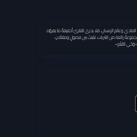
م المادي وعالم الإنسان، فلا يدري القارئ أحقيقةٌ ما يقرؤه
وعةً رائعة من النثريات، تباينتْ بين فصولٍ ومقالاتٍ
َحْي القَلَم».