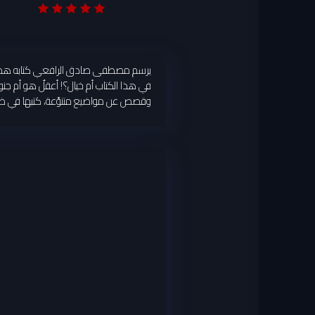
يرسم مصطفى صادق الرافعي كتابه هذا بريشة ال
في هذا الكتاب أم خيال؟! أعقلٌ هو أم جنون؟
وقصص عن مواضيع متنوِّعة، كتبها في ظروفٍ مخ