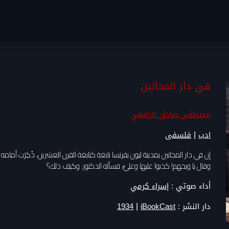
في دار المجانين
مصطفى صادق الرافعي
|
ادب
فلسفى
وقال يا ويحهم! كذبوا عليها وعليَّ، فسأله الدكتور: وكيف ذلك؟
أداء صوتي :
إسراء كرمي
|
دار النشر :
iBookCast
1934