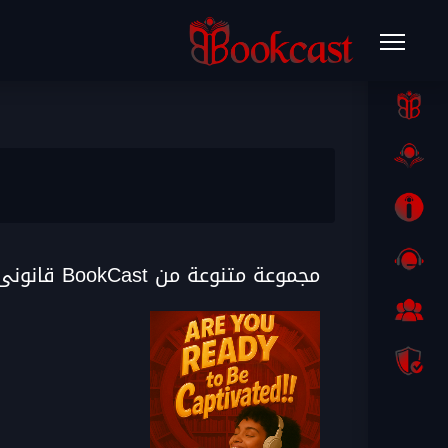
مجموعة متنوعة من BookCast قانونى باللغة العربية الفصحى صوتية مسموعة