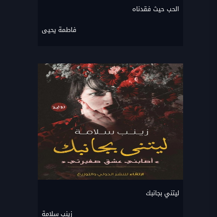
الحب حيث فقدناه
فاطمة يحيى
ليتني بجانبك
زينب سلامة