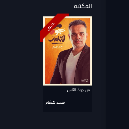
المكتبة
حصري
من جوة الناس
محمد هشام