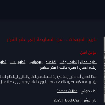
تاريخ المبيعات… من المقايضة إلى علم القرار
مؤمن أمين
|
|
|
|
|
اداره اعمال
اداره الوقت
اقتصاد
بيوغرافى
تطوير ذات
تطوي
|
|
رياده اعمال
سيره ذاتيه
فكر معاصر
هذا الفصل يأخذك في رحلة عبر تاريخ المبيعات من التبادل البدائي إلى النظم الحد
رؤية واضحة لكيف تطورت المبيعات لتصبح اليوم أداة استراتيجية في ريادة الأعمال 
أداء صوتي :
James Julian
|
دار النشر :
iBookCast
2025