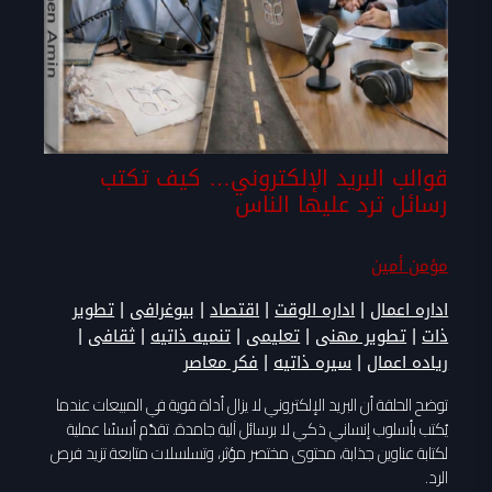
قوالب البريد الإلكتروني… كيف تكتب
رسائل ترد عليها الناس
مؤمن أمين
|
|
|
|
اداره اعمال
اداره الوقت
اقتصاد
بيوغرافى
تطوير
|
|
|
|
|
ذات
تطوير مهنى
تعليمى
تنميه ذاتيه
ثقافى
|
|
رياده اعمال
سيره ذاتيه
فكر معاصر
توضح الحلقة أن البريد الإلكتروني لا يزال أداة قوية في المبيعات عندما
يُكتب بأسلوب إنساني ذكي لا برسائل آلية جامدة. تقدّم أسسًا عملية
لكتابة عناوين جذابة، محتوى مختصر مؤثر، وتسلسلات متابعة تزيد فرص
الرد.