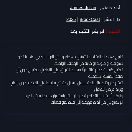
أداء صوتي :
James Julian
|
دار النشر :
iBookCast
2025
التقيم :
لم يتم التقيم بعد
تشرح هذه الحلقة لماذا تفشل معظم رسائل البريد البيعي عندما تبدو
تسويقية أو طويلة أو خالية من الهدف الواضح.
توضح كيف تصمم قالبًا مرنًا يساعد الفريق على التواصل بوضوح دون أن
يفقد اللمسة الشخصية.
تقدّم منهجًا عمليًا لبناء تسلسل رسائل متدرّج يحافظ على الحضور دون إزعاج
ويزيد فرص التفاعل.
وتؤكد أن قياس الأداء وتطوير الرسائل باستمرار هو ما يحوّل البريد
الإلكتروني من أداة مهملة إلى قناة نمو فعّالة.