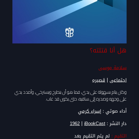
هل أنا قتلته؟
سلامة موسى
|
اجتماعى
قصيره
وكان ينام بسهولة على يدي، فما هو أن ينطرح ويسترخي، وأمدد يدي
على وجهه وصدره إلى ساقيه، حتى يكون قد غاب.
أداء صوتي :
إسراء كرمي
|
دار النشر :
iBookCast
1962
التقيم :
لم يتم التقيم بعد