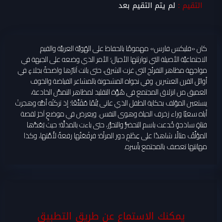
التقيم :
لم يتم التقيم بعد
كان «فليكس فارس» مهمومًا بالحفاظ على الهُويَّة العربيَّة والقيم
الاجتماعيَّة الأصيلة التي توارثتها الأجيال؛ الأمر الذي وضعه على الجبهة في
مواجهة مظاهر التفرنُج التي غزت الشرق، حتى باتت آثارُها واضحةً بجلاءٍ في
أوائل القرن العشرين. وفي نجواه المشحونة بالمشاعر الفياضة والخوف
العميق من انزلاق المجتمع في هُوَّة التقليد لمظاهر التمدُّن الخادعة،
يستعين المؤلف بحكاية الطفل الذي عانى يُتْمًا مُقَنَّعًا؛ إذ تركتْه أمُّه وهجرتْ
أباه سعيًا وراء زخرف الحياة وهوى النفس. ويعرض في موضعٍ آخرَ لقصة
فتاةٍ ساذجةٍ خُدعت باسم التحضُّر والتحرُّر، حتى باءت بالمذلَّة؛ حيث يَعُدُّها
المؤلِّفُ مثالًا شاهدًا على عِظَمِ دور المرأة؛ فرِفْعَتُها رفعةٌ لأُمَّتها، وكذا
مهانتها تعصف بالمجتمع بأسره.
يمكنك الاستماع عن طريق التطبيق