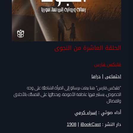
الحلقة العاشرة من النجوى
فليكس فارس
|
اجتماعى
دراما
"فليكس فارس" هنا يبعث برسالةٍ إلى المرأة الشاميَّة على وجه
الخصوص، يستثير فيها عاطفة الأمومة، ويحضُّها على التمسُّك بالأخلاق
والفضائل.
أداء صوتي :
إسراء كرمي
|
دار النشر :
iBookCast
1908