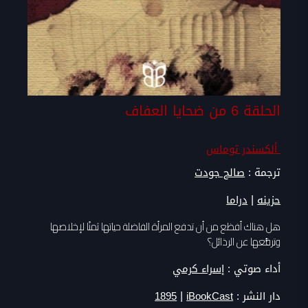
الحلقة 6 من ضحايا العفاف
ألكسندر توماس
ترجمة :
صالح جودت
|
حزينه
دراما
هل هناك أفظع من أن تدفع المرأة الفاضلة حياتها ثمنًا لإخلاصها
وترفُّعها عن الرذائل؟
أداء صوتي :
إسراء كرمي
|
دار النشر :
iBookCast
1895